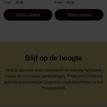
product
product
From:
€
8,95
From:
€
9,95
page
page
Select content
Select content
Blijf op de hoogte
Meld je aan voor onze nieuwsbrief en ontvang het laatste
nieuws en exclusieve aanbiedingen. PhytoTreat Company
gebruikt je persoonlijke gegevens zoals beschreven in ons
Privacybeleid.