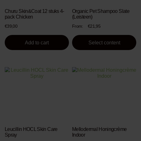
chosen
Churu Skin&Coat 12 stuks 4-
Organic Pet Shampoo Slate
on
pack Chicken
(Leisteen)
the
product
€
39,00
From:
€
21,95
page
Add to cart
Select content
This
This
product
product
has
has
multiple
multiple
variants.
variants.
The
The
options
options
may
may
be
be
chosen
chosen
Leucillin HOCL Skin Care
Mellodermal Honingcrème
on
on
Spray
Indoor
the
the