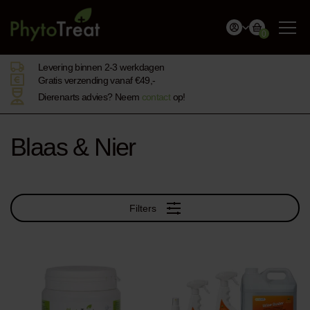
0
Levering binnen 2-3 werkdagen
Gratis verzending vanaf €49,-
Dierenarts advies? Neem
contact
op!
Blaas & Nier
Filters
This
product
has
multiple
variants.