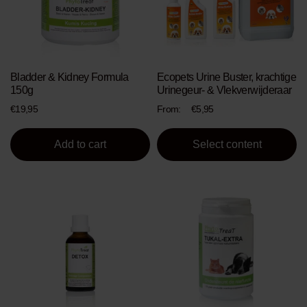
The
options
may
be
chosen
on
Bladder & Kidney Formula
Ecopets Urine Buster, krachtige
the
150g
Urinegeur- & Vlekverwijderaar
product
€
19,95
From:
€
5,95
page
Add to cart
Select content