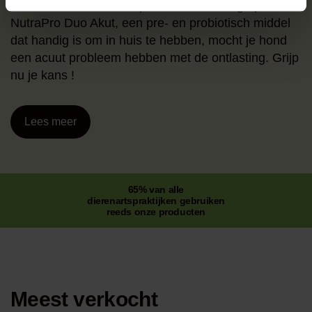
Profiteer nu van onze speciale aanbieding op
NutraPro Duo Akut, een pre- en probiotisch middel
dat handig is om in huis te hebben, mocht je hond
een acuut probleem hebben met de ontlasting. Grijp
nu je kans !
Lees meer
65% van alle
dierenartspraktijken gebruiken
reeds onze producten
Meest verkocht