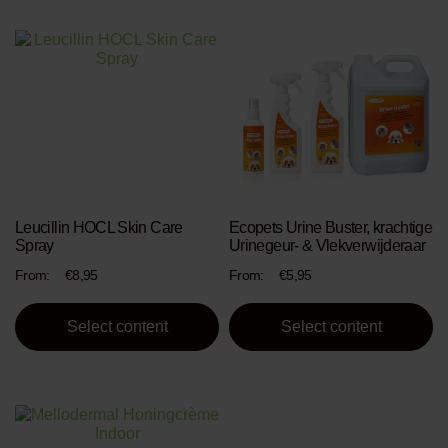
This
This
product
product
has
has
multiple
multiple
variants.
variants.
The
The
options
options
may
may
be
be
chosen
chosen
Leucillin HOCL Skin Care
Ecopets Urine Buster, krachtige
on
on
Spray
Urinegeur- & Vlekverwijderaar
the
the
product
product
From:
€
8,95
From:
€
5,95
page
page
Select content
Select content
This
product