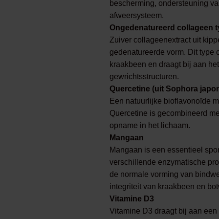
bescherming, ondersteuning van 
afweersysteem.
Ongedenatureerd collageen typ
Zuiver collageenextract uit kip
gedenatureerde vorm. Dit type 
kraakbeen en draagt bij aan h
gewrichtsstructuren.
Quercetine (uit Sophora japo
Een natuurlijke bioflavonoïde 
Quercetine is gecombineerd me
opname in het lichaam.
Mangaan
Mangaan is een essentieel spor
verschillende enzymatische proc
de normale vorming van bindwee
integriteit van kraakbeen en bo
Vitamine D3
Vitamine D3 draagt bij aan ee