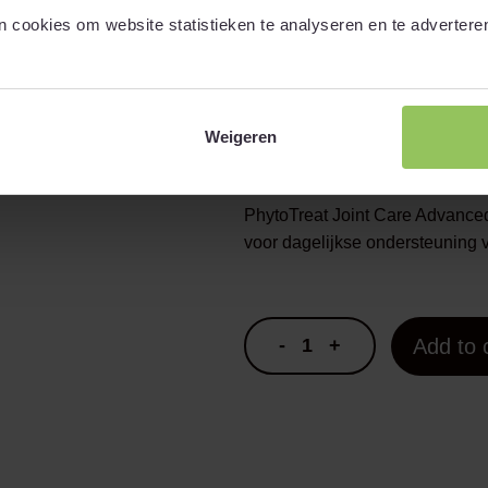
 cookies om website statistieken te analyseren en te advertere
Suitable for
Bewaren en waarschuwing
Weigeren
€
49,95
PhytoTreat Joint Care Advanced
voor dagelijkse ondersteuning v
-
+
Add to 
PhytoTreat
Joint
Care
Advanced
Dog
200ml
quantity