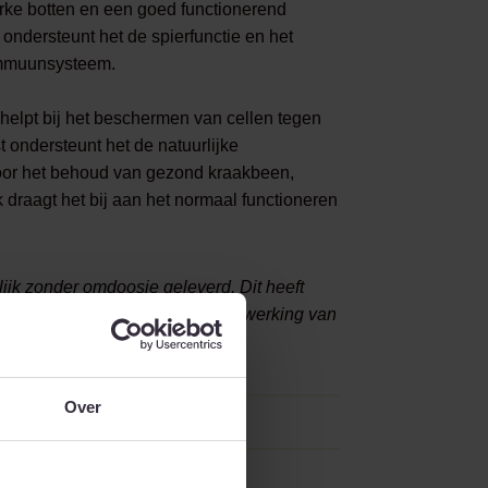
rke botten en een goed functionerend
ndersteunt het de spierfunctie en het
immuunsysteem.
 helpt bij het beschermen van cellen tegen
 ondersteunt het de natuurlijke
voor het behoud van gezond kraakbeen,
draagt het bij aan het normaal functioneren
lijk zonder omdoosje geleverd. Dit heeft
 de kwaliteit, samenstelling of werking van
Over