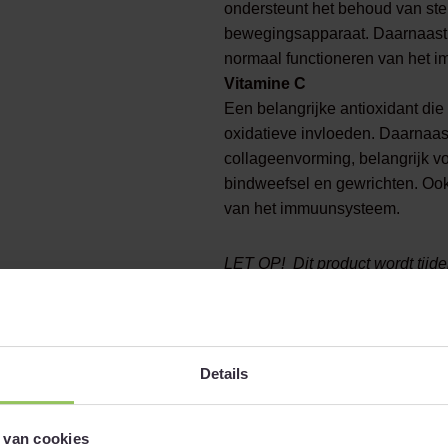
ondersteunt het behoud van ste
bewegingsapparaat. Daarnaast o
normaal functioneren van het 
Vitamine C
Een belangrijke antioxidant die
oxidatieve invloeden. Daarnaast
collageenvorming, belangrijk 
bindweefsel en gewrichten. Ook 
van het immuunsysteem.
LET OP! Dit product wordt tijde
vanzelfsprekend geen invloed op
het product.
Lees verder
Details
Composition
Operating instruction
 van cookies