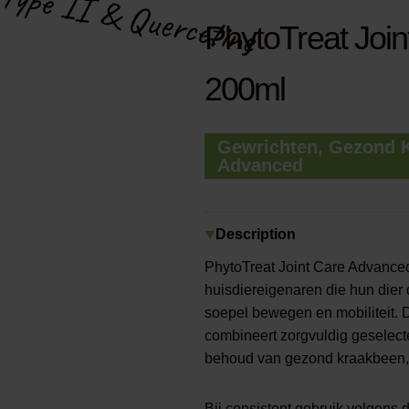
Type II & Quercetine
PhytoTreat Joi
200ml
Gewrichten, Gezond K
Advanced
Description
PhytoTreat Joint Care Advance
huisdiereigenaren die hun dier 
soepel bewegen en mobiliteit. 
combineert zorgvuldig geselecte
behoud van gezond kraakbeen, 
Bij consistent gebruik volgens 