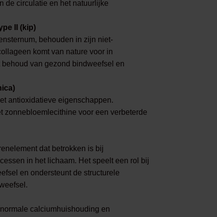
de circulatie en het natuurlijke
e II (kip)
pensternum, behouden in zijn niet-
collageen komt van nature voor in
et behoud van gezond bindweefsel en
nica)
met antioxidatieve eigenschappen.
t zonnebloemlecithine voor een verbeterde
enelement dat betrokken is bij
essen in het lichaam. Het speelt een rol bij
fsel en ondersteunt de structurele
tweefsel.
n normale calciumhuishouding en