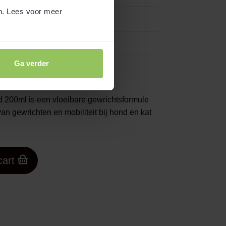
n. Lees voor meer
en
Ga verder
 200ml is een vloeibare gewrichtsformule
an gewrichten en mobiliteit bij hond en kat
cart