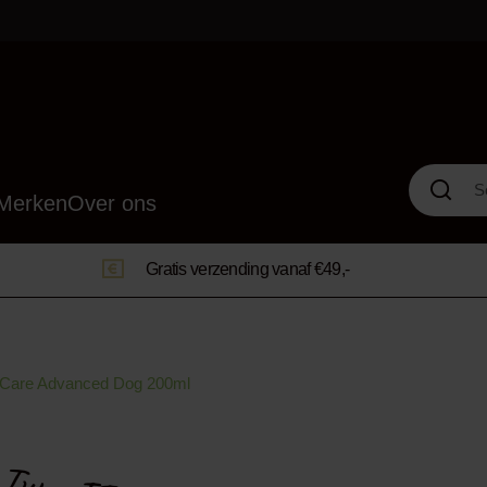
Merken
Over ons
Gratis verzending vanaf €49,-
t Care Advanced Dog 200ml