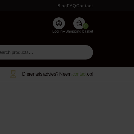
Blog
FAQ
Contact
0
Log in
Shopping basket
Dierenarts advies? Neem
contact
op!