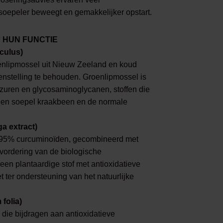
 soepeler beweegt en gemakkelijker opstart.
 HUN FUNCTIE
culus)
enlipmossel uit Nieuw Zeeland en koud
enstelling te behouden. Groenlipmossel is
tzuren en glycosaminoglycanen, stoffen die
een soepel kraakbeen en de normale
a extract)
 95% curcuminoïden, gecombineerd met
evordering van de biologische
een plantaardige stof met antioxidatieve
 ter ondersteuning van het natuurlijke
folia)
 die bijdragen aan antioxidatieve