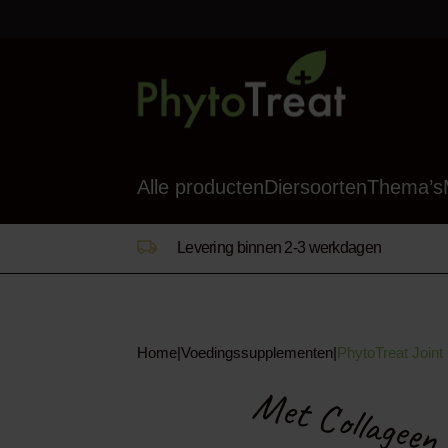
Alle producten
Diersoorten
Thema’s
Levering binnen 2-3 werkdagen
Home
Voedingssupplementen
PhytoTreat Join
|
|