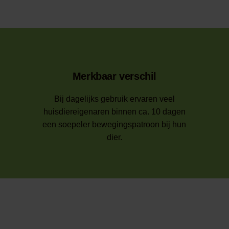
Merkbaar verschil
Bij dagelijks gebruik ervaren veel
huisdiereigenaren binnen ca. 10 dagen
een soepeler bewegingspatroon bij hun
dier.