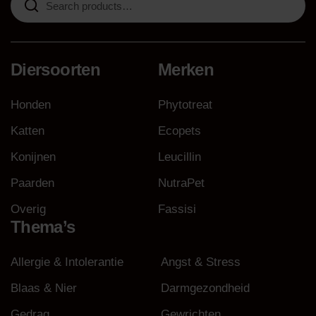
for:
Diersoorten
Merken
Honden
Phytotreat
Katten
Ecopets
Konijnen
Leucillin
Paarden
NutraPet
Overig
Fassisi
Thema’s
Allergie & Intolerantie
Angst & Stress
Blaas & Nier
Darmgezondheid
Gedrag
Gewrichten