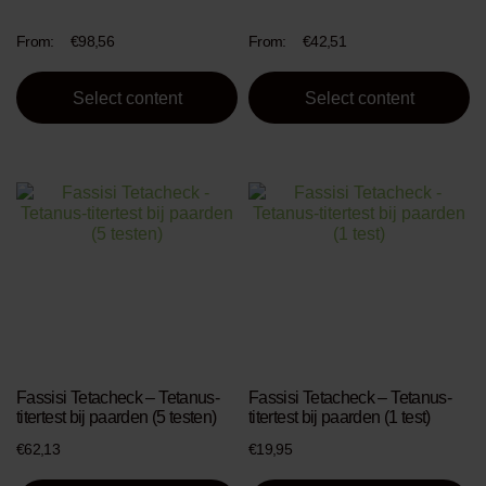
the
the
product
product
From:
€
98,56
From:
€
42,51
page
page
Select content
Select content
Fassisi Tetacheck – Tetanus-
Fassisi Tetacheck – Tetanus-
titertest bij paarden (5 testen)
titertest bij paarden (1 test)
€
62,13
€
19,95