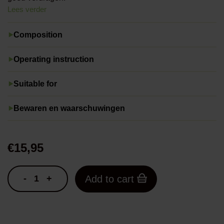
Lees verder
Composition
Operating instruction
Suitable for
Bewaren en waarschuwingen
€
15,95
-
+
Add to cart
Mellodermal
Honingcrème
Outdoor
quantity