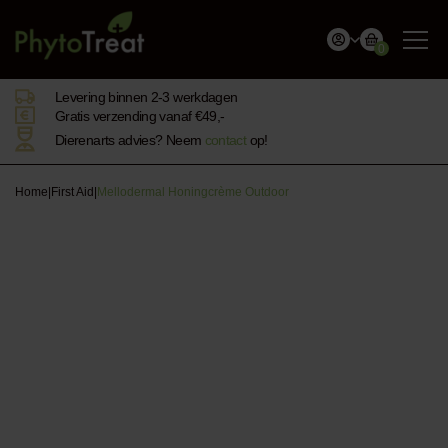
0
Levering binnen 2-3 werkdagen
Gratis verzending vanaf €49,-
Dierenarts advies? Neem
contact
op!
Home
|
First Aid
|
Mellodermal Honingcrème Outdoor