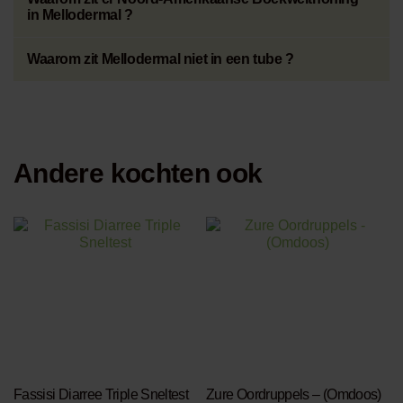
in Mellodermal ?
Waarom zit Mellodermal niet in een tube ?
Andere kochten ook
This
This
product
product
has
has
multiple
multiple
variants.
variants.
The
The
options
options
may
may
be
be
chosen
chosen
Fassisi Diarree Triple Sneltest
Zure Oordruppels – (Omdoos)
on
on