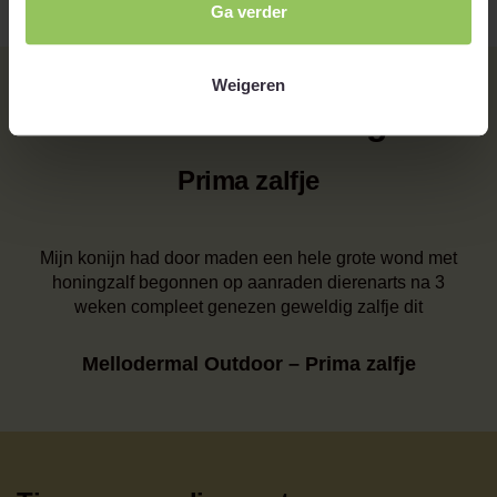
Ga verder
Weigeren
Gebruikerservaringen
Prima zalfje
Mijn konijn had door maden een hele grote wond met
honingzalf begonnen op aanraden dierenarts na 3
weken compleet genezen geweldig zalfje dit
Mellodermal Outdoor – Prima zalfje