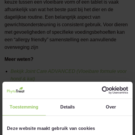
keuze tussen een vloeibare vorm of een tablet is vaak
afhankelijk van wat het beste past bij het dier en de
dagelijkse routine. Een belangrijk aspect van
gewrichtsondersteuning is consistent gebruik. Voor dieren
met gevoeligheden of specifieke voedingsbehoeften kan
een “allergy friendly” samenstelling een aanvullende
overweging zijn
Meer weten?
Bekijk Joint Care ADVANCED (Vloeibare formule voor
hond & kat)
Bekijk Glucosamine Extra (Allergy friendly formule in
smakelijke tablet voor honden)
Toestemming
Details
Over
Voor welke dieren is gewrichtsondersteuning
geschikt?
Deze website maakt gebruik van cookies
Gewrichtsondersteuning kan worden toegepast bij