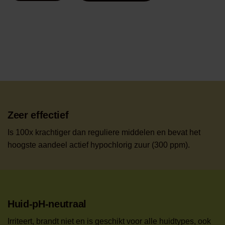
HOCL
Skin
Care
Dropper
50ml
quantity
Zeer effectief
Is 100x krachtiger dan reguliere middelen en bevat het
hoogste aandeel actief hypochlorig zuur (300 ppm).
Huid-pH-neutraal
Irriteert, brandt niet en is geschikt voor alle huidtypes, ook