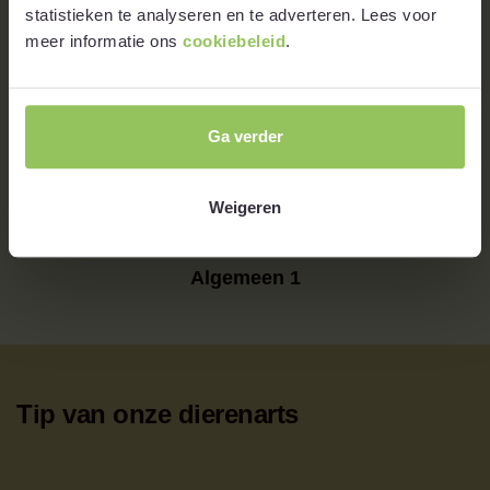
statistieken te analyseren en te adverteren. Lees voor
meer informatie ons
cookiebeleid
.
Een professionele webshop met gezonde en
natuurlijke producten voor mijn huisdier, waarin je
eenvoudig kunt navigeren. Uitgebreide
productinformatie en de mogelijkheid om direct
Ga verder
vragen te stellen aan een dierenarts, versterkt mijn
vertrouwen in de kwaliteit van de producten. De site
biedt daarnaast ook waardevolle informatie over
Weigeren
dierenwelzijn en gezondheidstips.
Algemeen 1
Tip van onze dierenarts