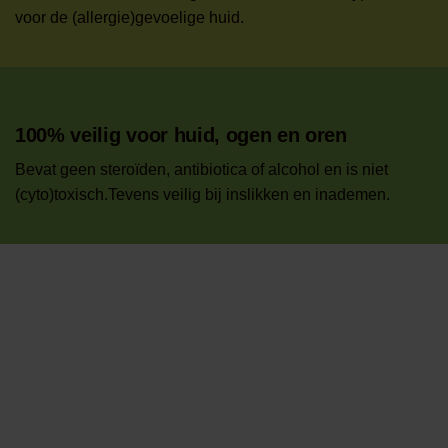
voor de (allergie)gevoelige huid.
100% veilig voor huid, ogen en oren
Bevat geen steroïden, antibiotica of alcohol en is niet
(cyto)toxisch.Tevens veilig bij inslikken en inademen.