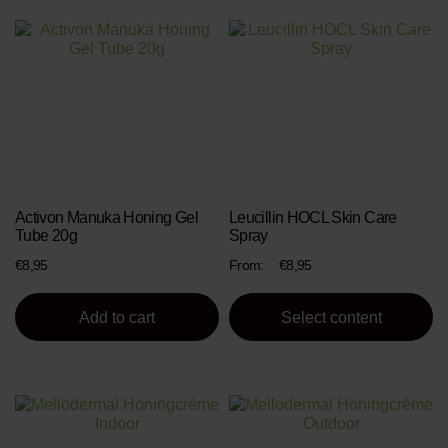
This
product
has
multiple
variants.
The
options
may
be
chosen
Activon Manuka Honing Gel
Leucillin HOCL Skin Care
on
Tube 20g
Spray
the
product
€
8,95
From:
€
8,95
page
Add to cart
Select content