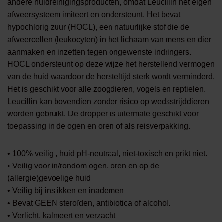
andere huidreinigingsproducten, omdat Leucillin het eigen
afweersysteem imiteert en ondersteunt. Het bevat
hypochlorig zuur (HOCL), een natuurlijke stof die de
afweercellen (leukocyten) in het lichaam van mens en dier
aanmaken en inzetten tegen ongewenste indringers.
HOCL ondersteunt op deze wijze het herstellend vermogen
van de huid waardoor de hersteltijd sterk wordt verminderd.
Het is geschikt voor alle zoogdieren, vogels en reptielen.
Leucillin kan bovendien zonder risico op wedsstrijddieren
worden gebruikt. De dropper is uitermate geschikt voor
toepassing in de ogen en oren of als reisverpakking.
• 100% veilig , huid pH-neutraal, niet-toxisch en prikt niet.
• Veilig voor in/rondom ogen, oren en op de
(allergie)gevoelige huid
• Veilig bij inslikken en inademen
• Bevat GEEN steroïden, antibiotica of alcohol.
• Verlicht, kalmeert en verzacht