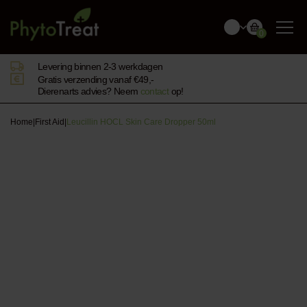
0
Levering binnen 2-3 werkdagen
Gratis verzending vanaf €49,-
Dierenarts advies? Neem
contact
op!
Home
|
First Aid
|
Leucillin HOCL Skin Care Dropper 50ml