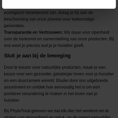
Duurzaamheid:
Door te kiezen voor producten die
ecologisch verantwoord zijn, draag je bij aan de
bescherming van onze planeet voor toekomstige
generaties.
Transparantie en Vertrouwen:
Wij staan voor openheid
over de herkomst en samenstelling van onze producten. Bij
ons weet je precies wat je je huisdier geeft.
Sluit je aan bij de beweging
Door te kiezen voor natuurlijke producten, maak je een
keuze voor een gezonder, gelukkiger leven voor je huisdier
en een duurzamere wereld. Blader door ons uitgebreide
assortiment en ontdek hoe eenvoudig het is om een
positieve verandering te maken in het leven van je
huisdier.
Bij PhytoTreat geloven we dat elk dier het verdient om te
stralen van gezondheid en geluk, op de meest natuurlijke