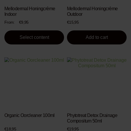
chosen
on
Mellodermal Honingcrème
Mellodermal Honingcrème
the
Indoor
Outdoor
product
From:
€
9,95
€
15,95
page
Select content
Add to cart
Organic Oorcleaner 100ml
Phytotreat Detox Drainage
Compositum 50ml
€
18,95
€
19,95