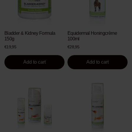
Bladder & Kidney Formula
Equidermal Honingcrème
150g
100ml
€
19,95
€
28,95
Add to cart
Add to cart
This
product
has
multiple
variants.
The
options
may
be