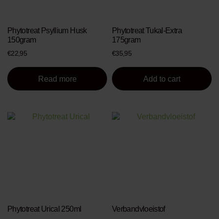
Phytotreat Psyllium Husk
Phytotreat Tukal-Extra
150gram
175gram
€
22,95
€
35,95
Read more
Add to cart
This
product
has
multiple
variants.
The
options
may
be
chosen
on
Phytotreat Urical 250ml
Verbandvloeistof
the