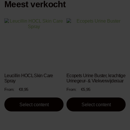
Meest verkocht
This
This
product
product
has
has
multiple
multiple
variants.
variants.
The
The
options
options
may
may
be
be
chosen
chosen
Leucillin HOCL Skin Care
Ecopets Urine Buster, krachtige
on
on
Spray
Urinegeur- & Vlekverwijderaar
the
the
product
product
From:
€
8,95
From:
€
5,95
page
page
Select content
Select content
This