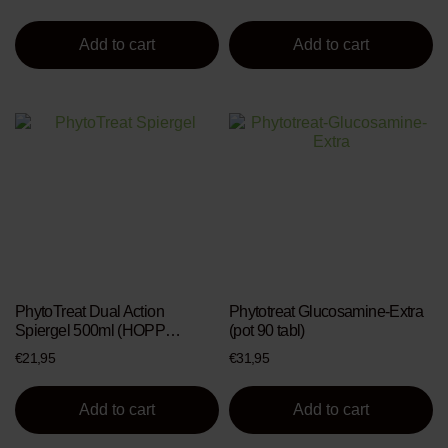
Add to cart
Add to cart
PhytoTreat Dual Action
Phytotreat Glucosamine-Extra
Spiergel 500ml (HOPP
(pot 90 tabl)
Spiergel)
€
21,95
€
31,95
Add to cart
Add to cart